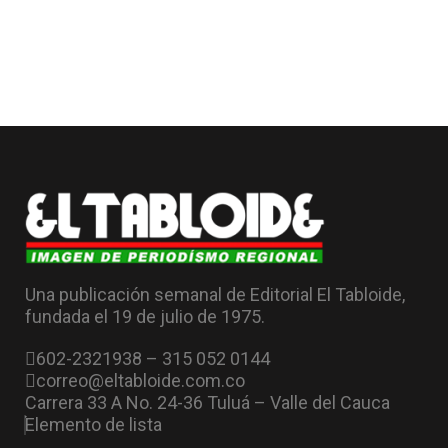
Una publicación semanal de Editorial El Tabloide,
fundada el 19 de julio de 1975.
602-2321938 – 315 052 0144
correo@eltabloide.com.co
Carrera 33 A No. 24-36 Tuluá – Valle del Cauca
Elemento de lista