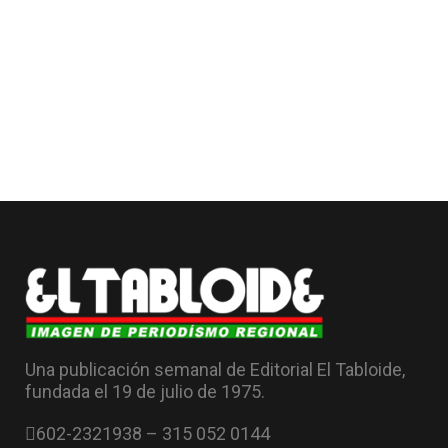
Una publicación semanal de Editorial El Tabloide,
fundada el 19 de julio de 1975.
602-2321938 – 315 052 0144