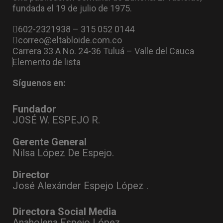
fundada el 19 de julio de 1975.
602-2321938 – 315 052 0144
correo@eltabloide.com.co
Carrera 33 A No. 24-36 Tuluá – Valle del Cauca
Elemento de lista
Síguenos en:
Fundador
JOSÉ W. ESPEJO R.
Gerente General
Nilsa López De Espejo.
Director
José Alexánder Espejo López .
Directora Social Media
Anaholena Espejo López