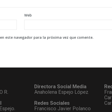
Web
 en este navegador para la próxima vez que comente.
Directora Social Media
Re
O R.
Anaholena Espejo López
Fra
Car
l
Redes Sociales
Car
Espejo.
Francisco Javier Polanco