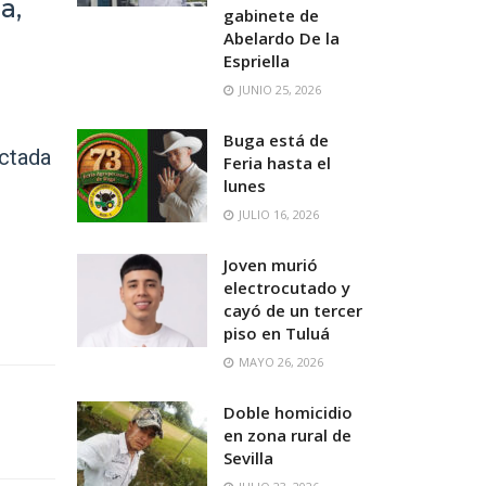
a,
gabinete de
Abelardo De la
Espriella
JUNIO 25, 2026
Buga está de
ictada
Feria hasta el
lunes
JULIO 16, 2026
Joven murió
electrocutado y
cayó de un tercer
piso en Tuluá
MAYO 26, 2026
Doble homicidio
en zona rural de
Sevilla