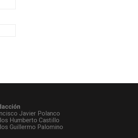
dacción
ncisco Javier Polanco
los Humberto Castillo
los Guillermo Palomino