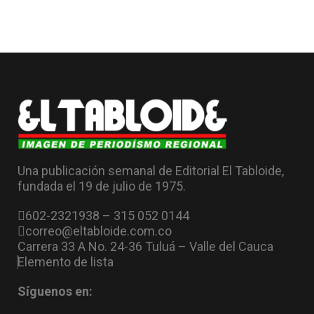
Una publicación semanal de Editorial El Tabloide,
fundada el 19 de julio de 1975.
602-2321938 – 315 052 0144
correo@eltabloide.com.co
Carrera 33 A No. 24-36 Tuluá – Valle del Cauca
Elemento de lista
Síguenos en: