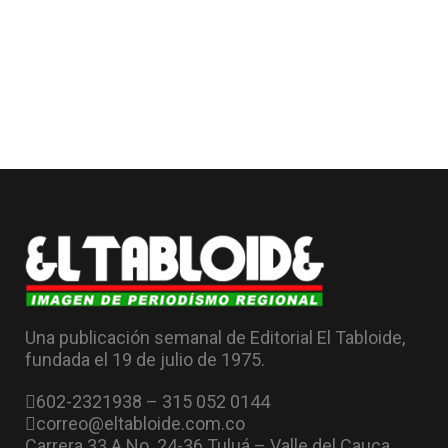
Una publicación semanal de Editorial El Tabloide,
fundada el 19 de julio de 1975.
602-2321938 – 315 052 0144
correo@eltabloide.com.co
Carrera 33 A No. 24-36 Tuluá – Valle del Cauca