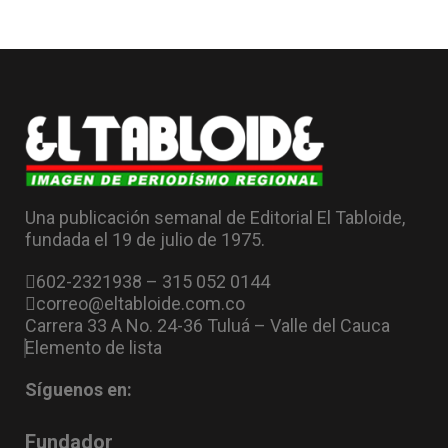
Una publicación semanal de Editorial El Tabloide,
fundada el 19 de julio de 1975.
602-2321938 – 315 052 0144
correo@eltabloide.com.co
Carrera 33 A No. 24-36 Tuluá – Valle del Cauca
Elemento de lista
Síguenos en:
Fundador