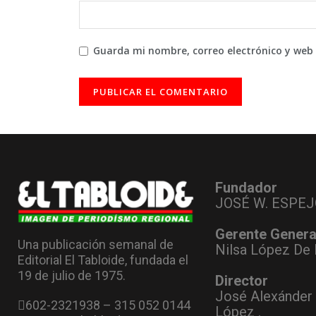
Guarda mi nombre, correo electrónico y web
Fundador
JOSÉ W. ESPEJ
Gerente Genera
Una publicación semanal de
Nilsa López De 
Editorial El Tabloide, fundada el
19 de julio de 1975.
Director
José Alexánder
602-2321938 – 315 052 0144
López .