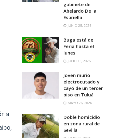
gabinete de
Abelardo De la
Espriella
JUNIO 25, 2026
Buga está de
Feria hasta el
lunes
JULIO 16, 2026
Joven murió
electrocutado y
cayó de un tercer
piso en Tuluá
MAYO 26, 2026
ón a
Doble homicidio
en zona rural de
aibo,
Sevilla