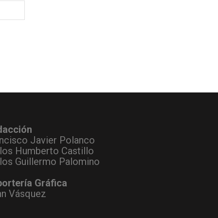
dacción
ncisco Javier Polanco
los Humberto Castillo
los Guillermo Palomino
ortería Gráfica
hn Vásquez