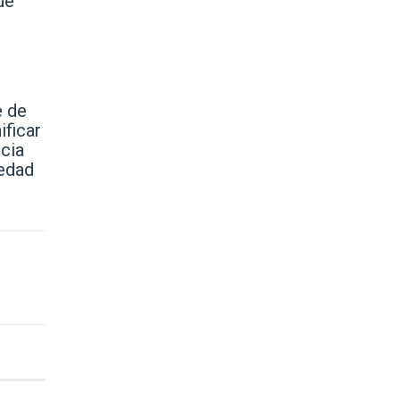
ue
e de
ificar
cia
iedad