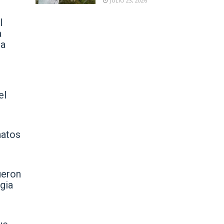
JULIO 23, 2026
l
a
la
el
natos
ueron
gia