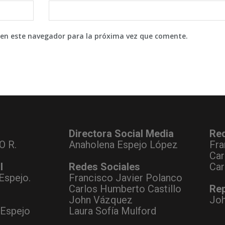
 en este navegador para la próxima vez que comente.
Directora Social Media
Re
O R.
Anaholena Espejo López
Fra
Car
l
Redes Sociales
Car
Espejo.
Francisco Javier Polanco
Carlos Humberto Castillo
Rep
John Vázquez
Jo
 Espejo
Laura Sofía Mulford