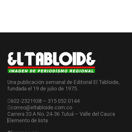
Una publicación semanal de Editorial El Tabloide,
fundada el 19 de julio de 1975.
602-2321938 – 315 052 0144
correo@eltabloide.com.co
Carrera 33 A No. 24-36 Tuluá – Valle del Cauca
Elemento de lista