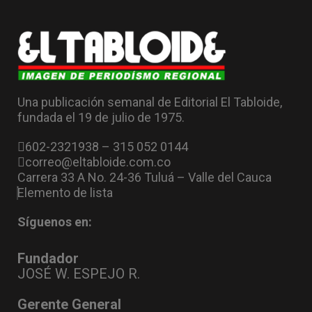
Una publicación semanal de Editorial El Tabloide,
fundada el 19 de julio de 1975.
602-2321938 – 315 052 0144
correo@eltabloide.com.co
Carrera 33 A No. 24-36 Tuluá – Valle del Cauca
Elemento de lista
Síguenos en:
Fundador
JOSÉ W. ESPEJO R.
Gerente General