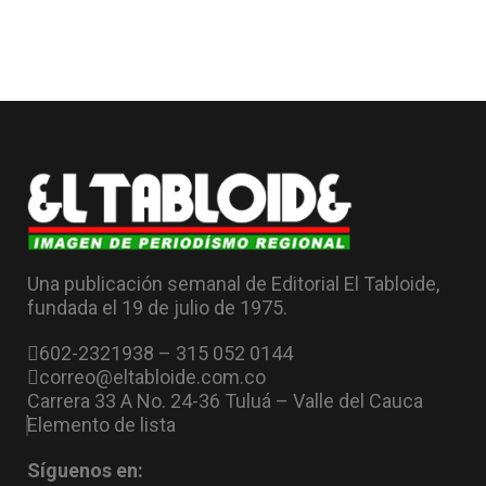
Una publicación semanal de Editorial El Tabloide,
fundada el 19 de julio de 1975.
602-2321938 – 315 052 0144
correo@eltabloide.com.co
Carrera 33 A No. 24-36 Tuluá – Valle del Cauca
Elemento de lista
Síguenos en: