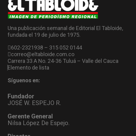
Una publicación semanal de Editorial El Tabloide,
fundada el 19 de julio de 1975.
602-2321938 – 315 052 0144
correo@eltabloide.com.co
Carrera 33 A No. 24-36 Tuluá – Valle del Cauca
Elemento de lista
Síguenos en:
Fundador
JOSÉ W. ESPEJO R.
Gerente General
Nilsa López De Espejo.