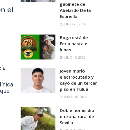
gabinete de
n el
Abelardo De la
Espriella
JUNIO 25, 2026
Buga está de
Feria hasta el
lunes
JULIO 16, 2026
ía.
Joven murió
electrocutado y
cayó de un tercer
línica
piso en Tuluá
 que
MAYO 26, 2026
Doble homicidio
en zona rural de
Sevilla