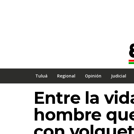
Tuluá
Regional
Opinión
Judicial
Entre la vid
hombre que
con volque