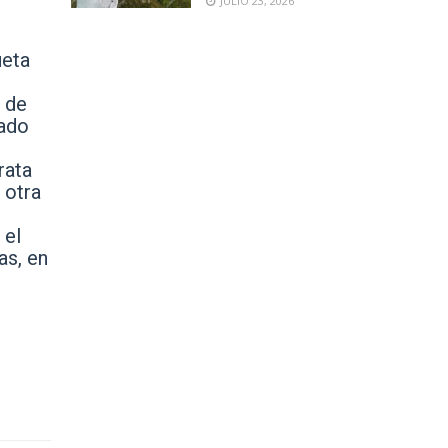
JULIO 23, 2026
ueta
 de
pado
rata
 otra
 el
as, en