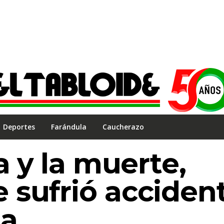
Deportes
Farándula
Caucherazo
a y la muerte,
 sufrió acciden
ta