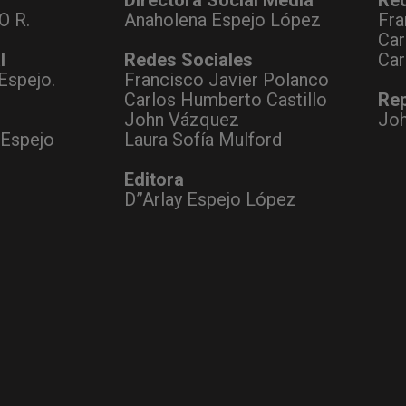
O R.
Anaholena Espejo López
Fra
Car
l
Redes Sociales
Car
Espejo.
Francisco Javier Polanco
Carlos Humberto Castillo
Rep
John Vázquez
Jo
 Espejo
Laura Sofía Mulford
Editora
D”Arlay Espejo López