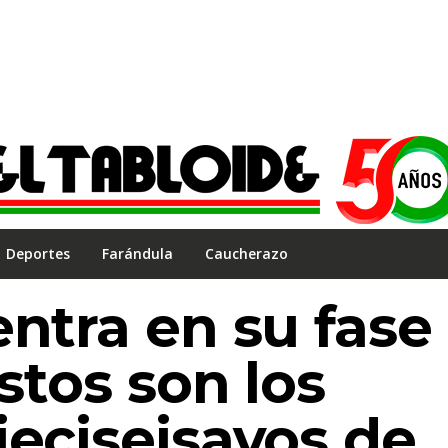
Deportes
Farándula
Caucherazo
entra en su fase
estos son los
ieciseisavos de