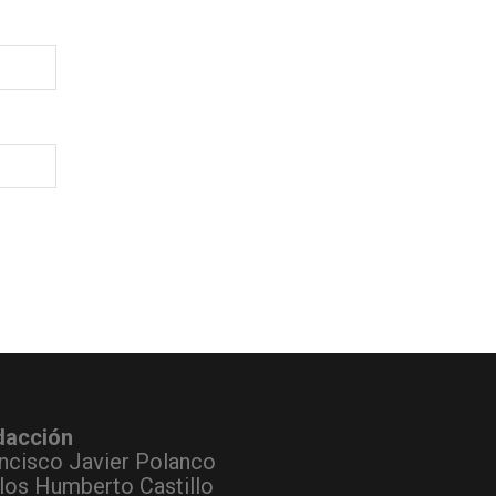
dacción
ncisco Javier Polanco
los Humberto Castillo