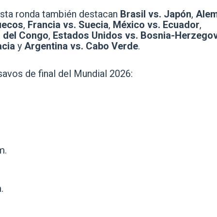
 esta ronda también destacan
Brasil vs. Japón
,
Alem
uecos
,
Francia vs. Suecia
,
México vs. Ecuador
,
a del Congo
,
Estados Unidos vs. Bosnia-Herzego
acia
y
Argentina vs. Cabo Verde
.
savos de final del Mundial 2026:
m.
.