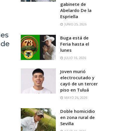
gabinete de
Abelardo De la
Espriella
JUNIO 25, 2026
des
Buga está de
 de
Feria hasta el
lunes
JULIO 16, 2026
Joven murió
electrocutado y
cayó de un tercer
piso en Tuluá
MAYO 26, 2026
Doble homicidio
en zona rural de
Sevilla