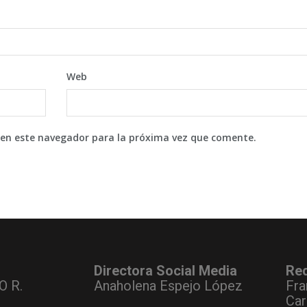
Web
 en este navegador para la próxima vez que comente.
Directora Social Media
Re
O R.
Anaholena Espejo López
Fra
Car