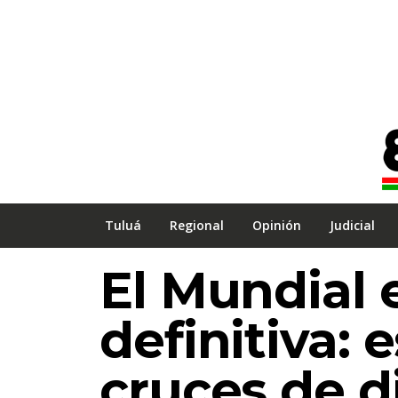
Tuluá
Regional
Opinión
Judicial
El Mundial 
definitiva: 
cruces de d