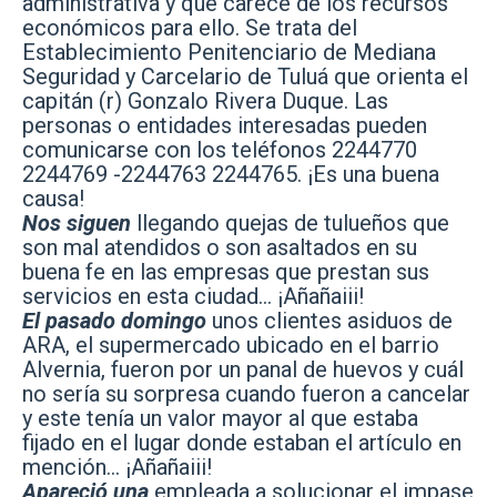
administrativa y que carece de los recursos
económicos para ello. Se trata del
Establecimiento Penitenciario de Mediana
Seguridad y Carcelario de Tuluá que orienta el
capitán (r) Gonzalo Rivera Duque. Las
personas o entidades interesadas pueden
comunicarse con los teléfonos 2244770
2244769 -2244763 2244765. ¡Es una buena
causa!
Nos siguen
llegando quejas de tulueños que
son mal atendidos o son asaltados en su
buena fe en las empresas que prestan sus
servicios en esta ciudad… ¡Añañaiii!
El pasado domingo
unos clientes asiduos de
ARA, el supermercado ubicado en el barrio
Alvernia, fueron por un panal de huevos y cuál
no sería su sorpresa cuando fueron a cancelar
y este tenía un valor mayor al que estaba
fijado en el lugar donde estaban el artículo en
mención… ¡Añañaiii!
Apareció una
empleada a solucionar el impase