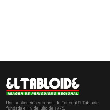
Una publicación semanal de Editorial El Tabloide,
fundada el 19 de julio de 1975.