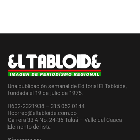
Una publicación semanal de Editorial El Tabloide,
fundada el 19 de julio de 1975.
602-2321938 – 315 052 0144
correo@eltabloide.com.co
Carrera 33 A No. 24-36 Tuluá – Valle del Cauca
Elemento de lista
Síguenos en: