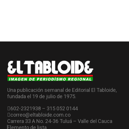
Una publicación semanal de Editorial El Tabloide,
fundada el 19 de julio de 1975.
602-2321938 – 315 052 0144
correo@eltabloide.com.co
Carrera 33 A No. 24-36 Tuluá – Valle del Cauca
Elemento de lista