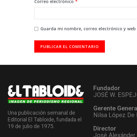
Correo electrónico
*
Guarda mi nombre, correo electrónico y web
Fundador
JOSÉ W. ESPEJ
Gerente Genera
Una publicación semanal de
Nilsa López De 
Editorial El Tabloide, fundada el
19 de julio de 1975.
Director
José Alexánder