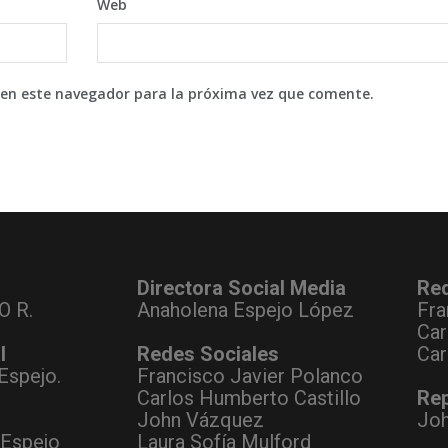
Web
 en este navegador para la próxima vez que comente.
Directora Social Media
Re
O R.
Anaholena Espejo López
Fra
Car
l
Redes Sociales
Car
Espejo.
Francisco Javier Polanco
Carlos Humberto Castillo
Rep
John Vázquez
Jo
 Espejo
Laura Sofía Mulford