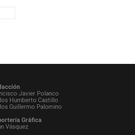
dacción
ncisco Javier Polanco
los Humberto Castillo
los Guillermo Palomino
ortería Gráfica
hn Vásquez