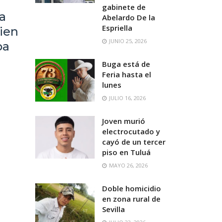
gabinete de
a
Abelardo De la
Espriella
ien
JUNIO 25, 2026
pa
Buga está de
Feria hasta el
lunes
JULIO 16, 2026
Joven murió
electrocutado y
cayó de un tercer
piso en Tuluá
MAYO 26, 2026
Doble homicidio
en zona rural de
Sevilla