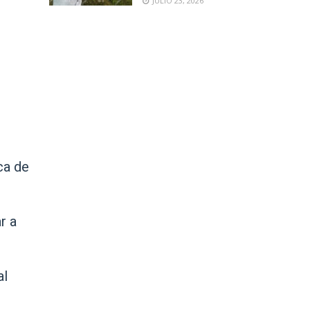
JULIO 23, 2026
ca de
r a
al