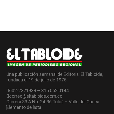
Una publicación semanal de Editorial El Tabloide,
fundada el 19 de julio de 1975.
602-2321938 – 315 052 0144
correo@eltabloide.com.co
Carrera 33 A No. 24-36 Tuluá – Valle del Cauca
Elemento de lista