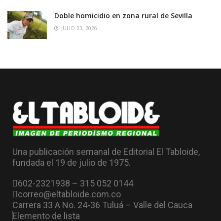
Doble homicidio en zona rural de Sevilla
JULIO 23, 2026
Una publicación semanal de Editorial El Tabloide,
fundada el 19 de julio de 1975.
602-2321938 – 315 052 0144
correo@eltabloide.com.co
Carrera 33 A No. 24-36 Tuluá – Valle del Cauca
Elemento de lista