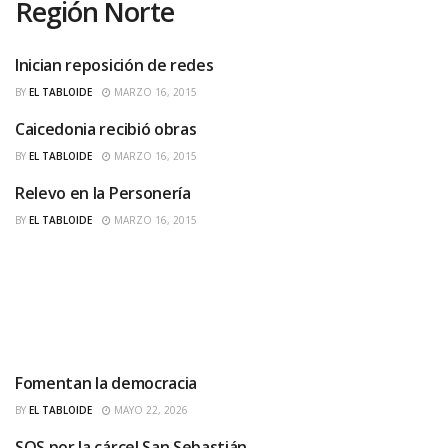
Región Norte
Inician reposición de redes
REGIÓN NORTE
BY
EL TABLOIDE
MARZO 16, 2015
Caicedonia recibió obras
REGIÓN NORTE
BY
EL TABLOIDE
MARZO 16, 2015
Relevo en la Personería
REGIÓN NORTE
BY
EL TABLOIDE
MARZO 16, 2015
Fomentan la democracia
REGIÓN NORTE
BY
EL TABLOIDE
MAYO 22, 2026
SOS por la cárcel San Sebastián