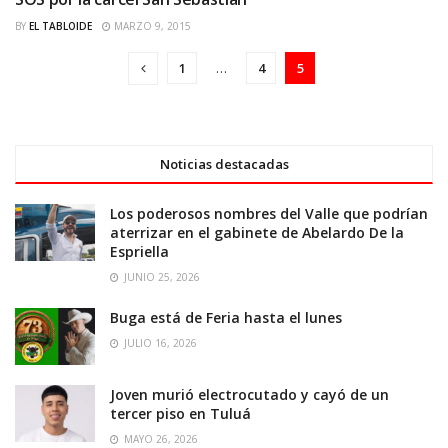
REGIÓN NORTE
BY
EL TABLOIDE
MARZO 9, 2015
1
…
4
5
Noticias destacadas
Los poderosos nombres del Valle que podrían
aterrizar en el gabinete de Abelardo De la
Espriella
JUNIO 25, 2026
Buga está de Feria hasta el lunes
JULIO 16, 2026
Joven murió electrocutado y cayó de un
tercer piso en Tuluá
MAYO 26, 2026