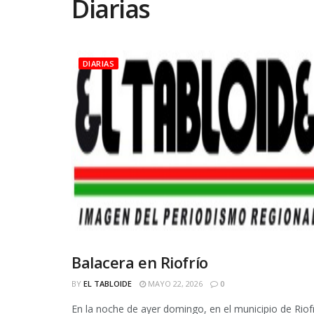
Diarias
DIARIAS
Balacera en Riofrío
DIARIAS
BY
EL TABLOIDE
MAYO 22, 2026
0
En la noche de ayer domingo, en el municipio de Rio