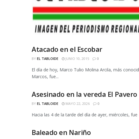
Atacado en el Escobar
DIARIAS
BY
EL TABLOIDE
JUNIO 10, 2015
0
El día de hoy, Marco Tulio Molina Arcila, más conoc
Marcos, fue...
Asesinado en la vereda El Pavero
DIARIAS
BY
EL TABLOIDE
MAYO 22, 2026
0
Hacia las 4 de la tarde del día de ayer, miércoles, fue
Baleado en Nariño
DIARIAS