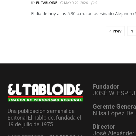
BY
EL TABLOIDE
MAYO 22, 2026
0
El día de hoy a las 5:30 a.m. fue asesinado Alejandro
Prev
1
Fundador
JOSÉ W. ESPEJ
Gerente Genera
Una publicación semanal de
Nilsa López De 
Editorial El Tabloide, fundada el
19 de julio de 1975.
Director
José Alexánder