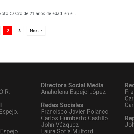
 Soto Castro de 21 años de edad en el...
2
3
Next
Directora Social Media
Re
O R.
Anaholena Espejo López
Fra
Car
l
Redes Sociales
Car
Espejo.
Francisco Javier Polanco
Carlos Humberto Castillo
Rep
John Vázquez
Jo
 Espejo
Laura Sofía Mulford