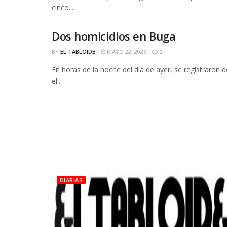
cinco...
Dos homicidios en Buga
DIARIAS
BY
EL TABLOIDE
MAYO 22, 2026
0
En horas de la noche del día de ayer, se registraron 
el...
DIARIAS