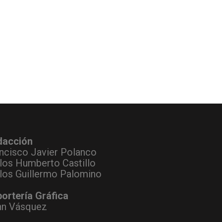
dacción
ncisco Javier Polanco
los Humberto Castillo
los Guillermo Palomino
ortería Gráfica
hn Vásquez