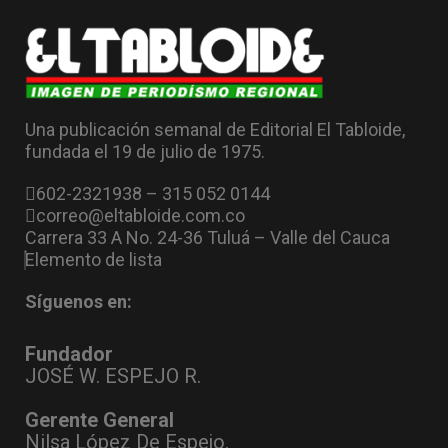
Una publicación semanal de Editorial El Tabloide,
fundada el 19 de julio de 1975.
602-2321938 – 315 052 0144
correo@eltabloide.com.co
Carrera 33 A No. 24-36 Tuluá – Valle del Cauca
Elemento de lista
Síguenos en:
Fundador
JOSÉ W. ESPEJO R.
Gerente General
Nilsa López De Espejo.