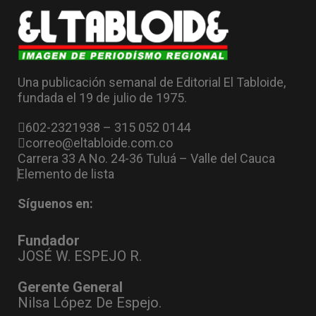
Una publicación semanal de Editorial El Tabloide,
fundada el 19 de julio de 1975.
602-2321938 – 315 052 0144
correo@eltabloide.com.co
Carrera 33 A No. 24-36 Tuluá – Valle del Cauca
Elemento de lista
Síguenos en:
Fundador
JOSÉ W. ESPEJO R.
Gerente General
Nilsa López De Espejo.