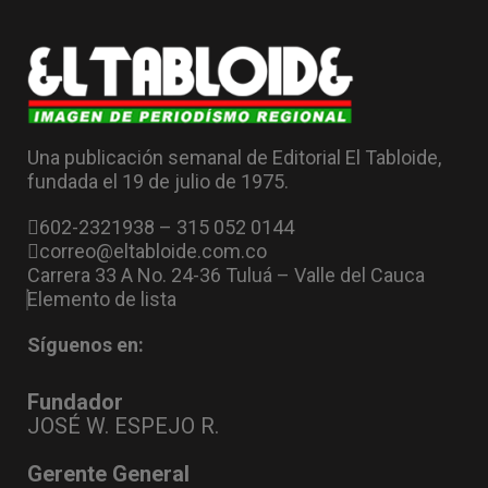
Una publicación semanal de Editorial El Tabloide,
fundada el 19 de julio de 1975.
602-2321938 – 315 052 0144
correo@eltabloide.com.co
Carrera 33 A No. 24-36 Tuluá – Valle del Cauca
Elemento de lista
Síguenos en:
Fundador
JOSÉ W. ESPEJO R.
Gerente General