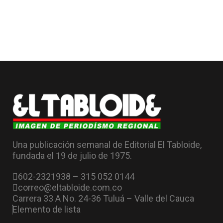
Una publicación semanal de Editorial El Tabloide,
fundada el 19 de julio de 1975.
602-2321938 – 315 052 0144
correo@eltabloide.com.co
Carrera 33 A No. 24-36 Tuluá – Valle del Cauca
Elemento de lista