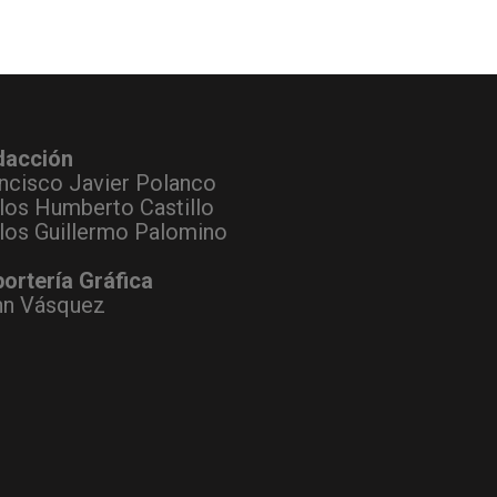
dacción
ncisco Javier Polanco
los Humberto Castillo
los Guillermo Palomino
ortería Gráfica
hn Vásquez