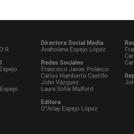
Directora Social Media
Re
O R.
Anaholena Espejo López
Fra
Car
l
Redes Sociales
Car
Espejo.
Francisco Javier Polanco
Carlos Humberto Castillo
Rep
John Vázquez
Jo
 Espejo
Laura Sofía Mulford
Editora
D”Arlay Espejo López