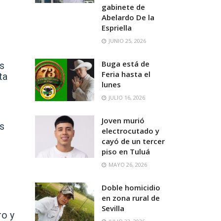
gabinete de
Abelardo De la
Espriella
JUNIO 25, 2026
Buga está de
ús
Feria hasta el
ta
lunes
JULIO 16, 2026
Joven murió
os
electrocutado y
cayó de un tercer
piso en Tuluá
MAYO 26, 2026
Doble homicidio
en zona rural de
Sevilla
ro y