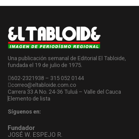
Una publicación semanal de Editorial El Tabloide,
fundada el 19 de julio de 1975.
602-2321938 – 315 052 0144
correo@eltabloide.com.co
Carrera 33 A No. 24-36 Tuluá – Valle del Cauca
Elemento de lista
Síguenos en:
Fundador
JOSÉ W. ESPEJO R.