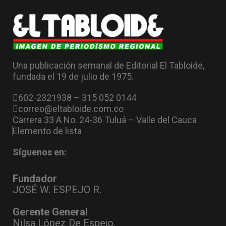
Una publicación semanal de Editorial El Tabloide,
fundada el 19 de julio de 1975.
602-2321938 – 315 052 0144
correo@eltabloide.com.co
Carrera 33 A No. 24-36 Tuluá – Valle del Cauca
Elemento de lista
Síguenos en:
Fundador
JOSÉ W. ESPEJO R.
Gerente General
Nilsa López De Espejo.