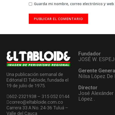
Guarda mi nombre, correo electrónico y web
Fundador
JOSÉ W. ESPEJ
Gerente Genera
Una publicación semanal de
Nilsa López De 
Editorial El Tabloide, fundada el
19 de julio de 1975.
Director
José Alexánder
602-2321938 – 315 052 0144
López .
correo@eltabloide.com.co
Carrera 33 A No. 24-36 Tuluá –
Valle del Cauca