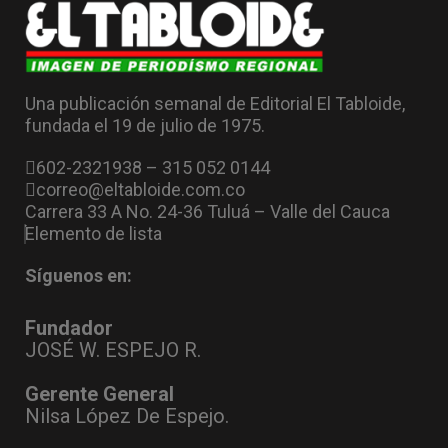
Una publicación semanal de Editorial El Tabloide,
fundada el 19 de julio de 1975.
602-2321938 – 315 052 0144
correo@eltabloide.com.co
Carrera 33 A No. 24-36 Tuluá – Valle del Cauca
Elemento de lista
Síguenos en:
Fundador
JOSÉ W. ESPEJO R.
Gerente General
Nilsa López De Espejo.