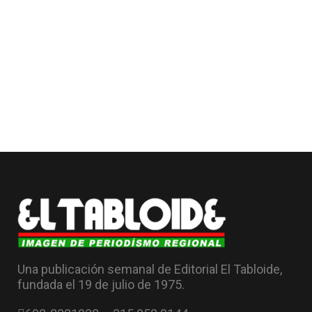
Una publicación semanal de Editorial El Tabloide,
fundada el 19 de julio de 1975.