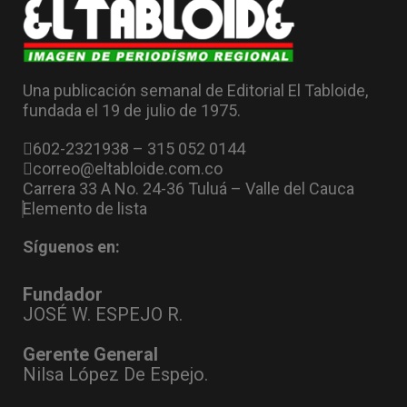
Una publicación semanal de Editorial El Tabloide,
fundada el 19 de julio de 1975.
602-2321938 – 315 052 0144
correo@eltabloide.com.co
Carrera 33 A No. 24-36 Tuluá – Valle del Cauca
Elemento de lista
Síguenos en:
Fundador
JOSÉ W. ESPEJO R.
Gerente General
Nilsa López De Espejo.