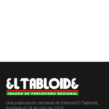
Una publicación semanal de Editorial El Tabloide,
fundada el 19 de julio de 1975.