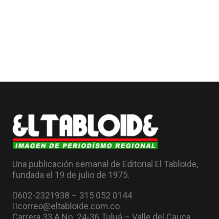
Una publicación semanal de Editorial El Tabloide,
fundada el 19 de julio de 1975.
602-2321938 – 315 052 0144
correo@eltabloide.com.co
Carrera 33 A No. 24-36 Tuluá – Valle del Cauca