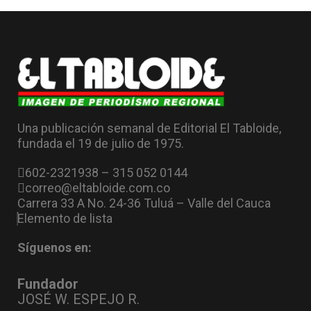
Una publicación semanal de Editorial El Tabloide,
fundada el 19 de julio de 1975.
602-2321938 – 315 052 0144
correo@eltabloide.com.co
Carrera 33 A No. 24-36 Tuluá – Valle del Cauca
Elemento de lista
Síguenos en:
Fundador
JOSÉ W. ESPEJO R.