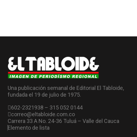
Una publicación semanal de Editorial El Tabloide,
fundada el 19 de julio de 1975.
602-2321938 – 315 052 0144
correo@eltabloide.com.co
Carrera 33 A No. 24-36 Tuluá – Valle del Cauca
Elemento de lista