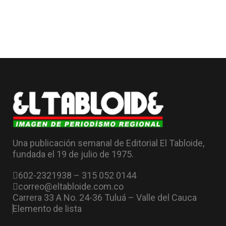
Una publicación semanal de Editorial El Tabloide,
fundada el 19 de julio de 1975.
602-2321938 – 315 052 0144
correo@eltabloide.com.co
Carrera 33 A No. 24-36 Tuluá – Valle del Cauca
Elemento de lista