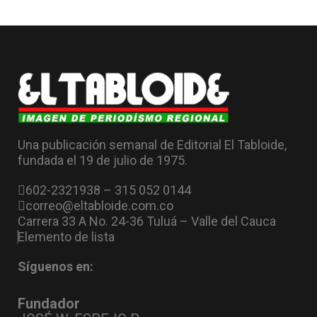
Una publicación semanal de Editorial El Tabloide,
fundada el 19 de julio de 1975.
602-2321938 – 315 052 0144
correo@eltabloide.com.co
Carrera 33 A No. 24-36 Tuluá – Valle del Cauca
Elemento de lista
Síguenos en:
Fundador