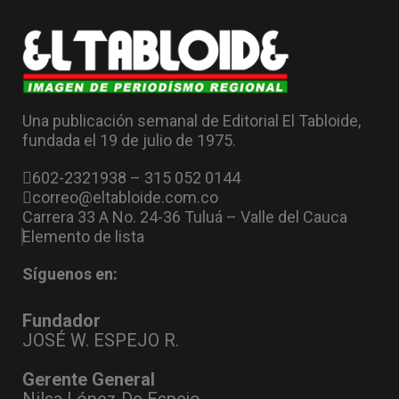
Una publicación semanal de Editorial El Tabloide,
fundada el 19 de julio de 1975.
602-2321938 – 315 052 0144
correo@eltabloide.com.co
Carrera 33 A No. 24-36 Tuluá – Valle del Cauca
Elemento de lista
Síguenos en:
Fundador
JOSÉ W. ESPEJO R.
Gerente General