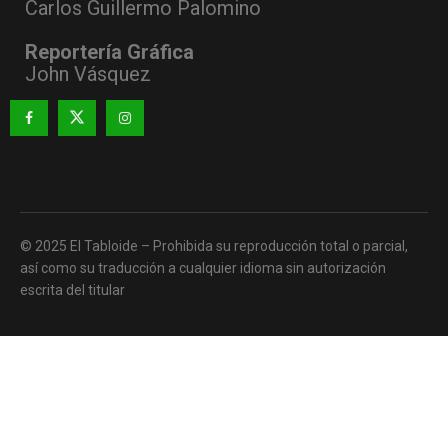
Carlos Guillermo Palomino
Reportería Gráfica
John Vásquez
© 2025 El Tabloide – Prohibida su reproducción total o parcial,
así como su traducción a cualquier idioma sin autorización
escrita del titular