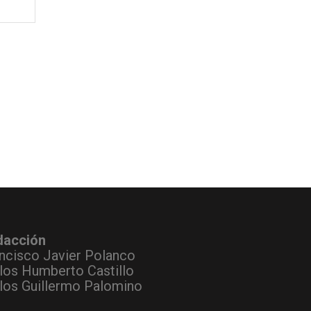
dacción
ncisco Javier Polanco
los Humberto Castillo
los Guillermo Palomino