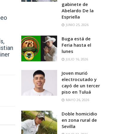
gabinete de
Abelardo De la
Espriella
neo
JUNIO 25, 2026
Buga está de
s,
Feria hasta el
stian
lunes
iner
JULIO 16, 2026
Joven murió
electrocutado y
cayó de un tercer
piso en Tuluá
MAYO 26, 2026
Doble homicidio
en zona rural de
Sevilla