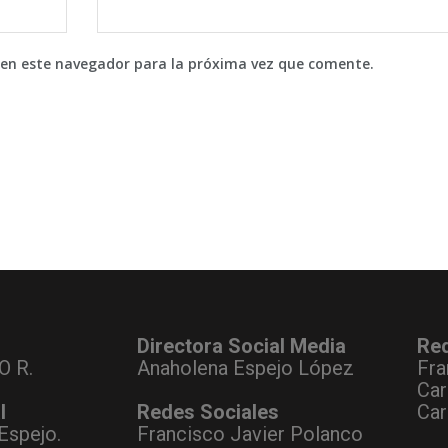
 en este navegador para la próxima vez que comente.
Directora Social Media
Re
O R.
Anaholena Espejo López
Fra
Car
l
Redes Sociales
Car
Espejo.
Francisco Javier Polanco