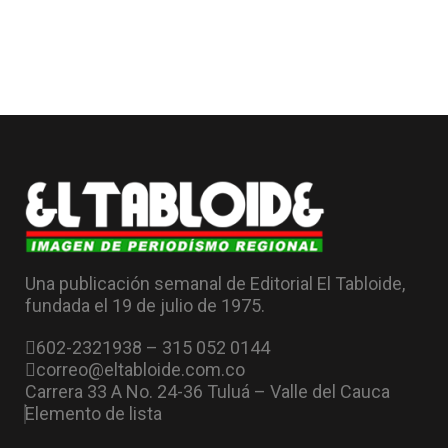
Una publicación semanal de Editorial El Tabloide,
fundada el 19 de julio de 1975.
602-2321938 – 315 052 0144
correo@eltabloide.com.co
Carrera 33 A No. 24-36 Tuluá – Valle del Cauca
Elemento de lista