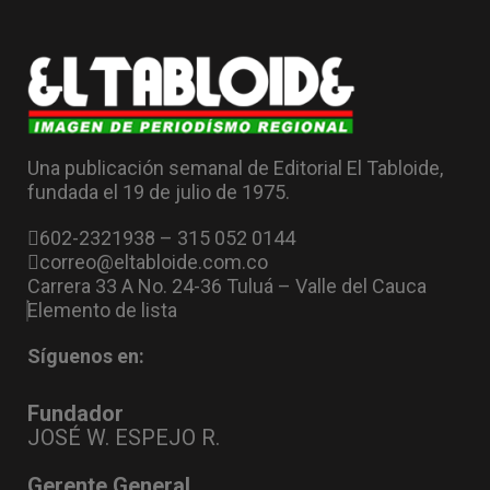
Una publicación semanal de Editorial El Tabloide,
fundada el 19 de julio de 1975.
602-2321938 – 315 052 0144
correo@eltabloide.com.co
Carrera 33 A No. 24-36 Tuluá – Valle del Cauca
Elemento de lista
Síguenos en:
Fundador
JOSÉ W. ESPEJO R.
Gerente General