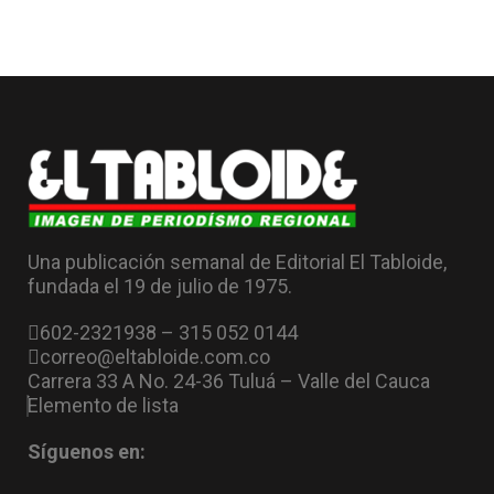
Una publicación semanal de Editorial El Tabloide,
fundada el 19 de julio de 1975.
602-2321938 – 315 052 0144
correo@eltabloide.com.co
Carrera 33 A No. 24-36 Tuluá – Valle del Cauca
Elemento de lista
Síguenos en: