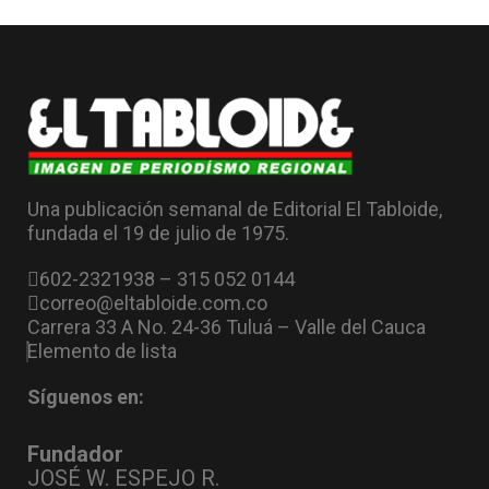
Una publicación semanal de Editorial El Tabloide,
fundada el 19 de julio de 1975.
602-2321938 – 315 052 0144
correo@eltabloide.com.co
Carrera 33 A No. 24-36 Tuluá – Valle del Cauca
Elemento de lista
Síguenos en:
Fundador
JOSÉ W. ESPEJO R.