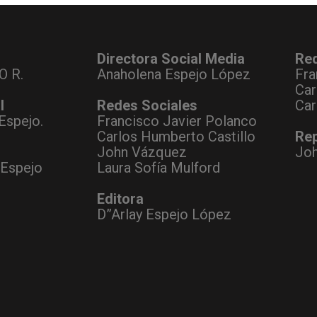
Directora Social Media
Re
O R.
Anaholena Espejo López
Fra
Car
l
Redes Sociales
Car
Espejo.
Francisco Javier Polanco
Carlos Humberto Castillo
Rep
John Vázquez
Jo
 Espejo
Laura Sofía Mulford
Editora
D”Arlay Espejo López