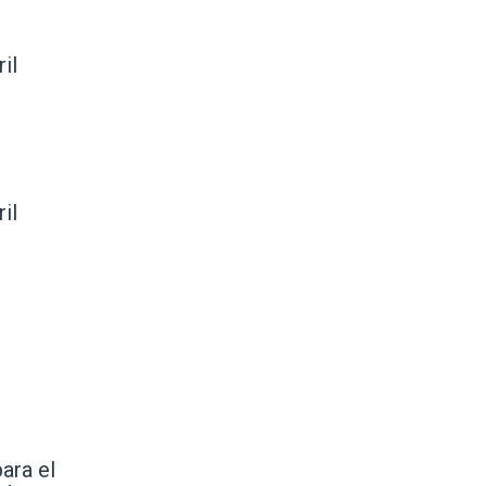
il
il
ara el