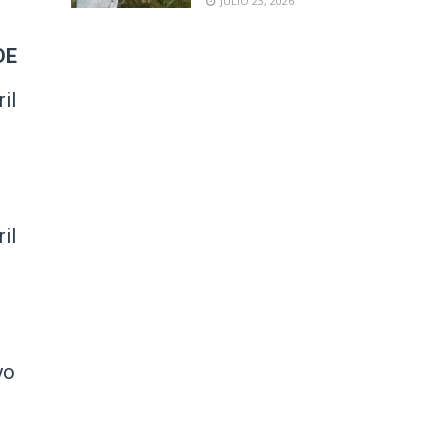
JULIO 23, 2026
DE
il
il
yo