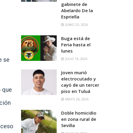
gabinete de
Abelardo De la
Espriella
JUNIO 25, 2026
Buga está de
Feria hasta el
lunes
e se
JULIO 16, 2026
Joven murió
electrocutado y
cayó de un tercer
o que
piso en Tuluá
,
MAYO 26, 2026
ación
Doble homicidio
en zona rural de
Sevilla
roceso