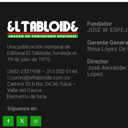
Fundador
JOSÉ W. ESPEJ
Gerente Genera
Una publicación semanal de
Nilsa López De 
Editorial El Tabloide, fundada el
19 de julio de 1975.
Director
José Alexánder
602-2321938 – 315 052 0144
López .
correo@eltabloide.com.co
Carrera 33 A No. 24-36 Tuluá –
Valle del Cauca
Elemento de lista
Síguenos en: