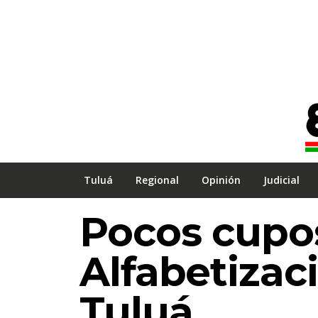
Tuluá
Regional
Opinión
Judicial
Pocos cupo
Alfabetizac
Tuluá