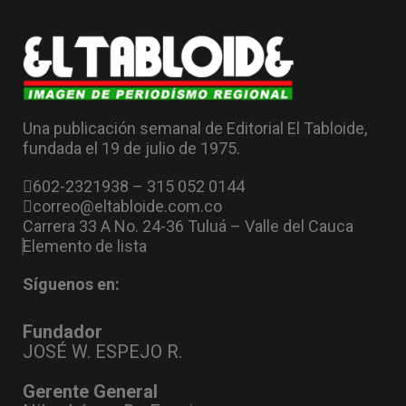
Una publicación semanal de Editorial El Tabloide,
fundada el 19 de julio de 1975.
602-2321938 – 315 052 0144
correo@eltabloide.com.co
Carrera 33 A No. 24-36 Tuluá – Valle del Cauca
Elemento de lista
Síguenos en:
Fundador
JOSÉ W. ESPEJO R.
Gerente General