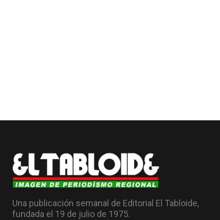
Una publicación semanal de Editorial El Tabloide,
fundada el 19 de julio de 1975.