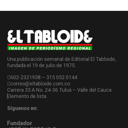
Una publicación semanal de Editorial El Tabloide,
fundada el 19 de julio de 1975.
602-2321938 – 315 052 0144
correo@eltabloide.com.co
Carrera 33 A No. 24-36 Tuluá – Valle del Cauca
Elemento de lista
Síguenos en:
Fundador