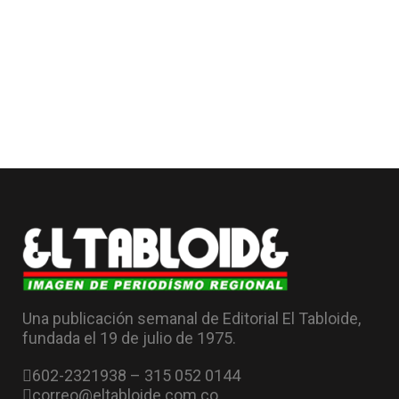
Una publicación semanal de Editorial El Tabloide,
fundada el 19 de julio de 1975.
602-2321938 – 315 052 0144
correo@eltabloide.com.co