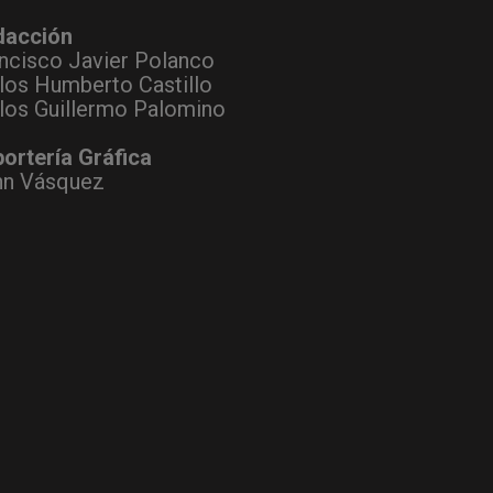
dacción
ncisco Javier Polanco
los Humberto Castillo
los Guillermo Palomino
ortería Gráfica
hn Vásquez