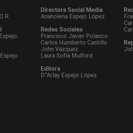
Directora Social Media
Re
O R.
Anaholena Espejo López
Fra
Car
l
Redes Sociales
Car
Espejo.
Francisco Javier Polanco
Carlos Humberto Castillo
Rep
John Vázquez
Jo
 Espejo
Laura Sofía Mulford
Editora
D”Arlay Espejo López