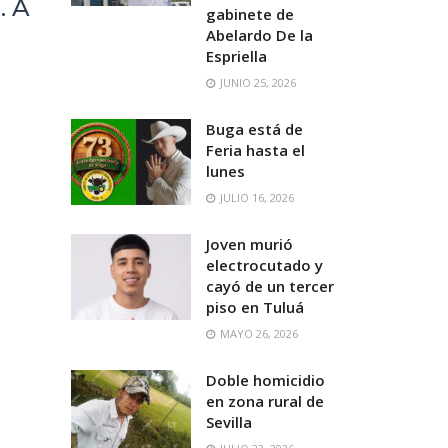
. A
gabinete de
Abelardo De la
Espriella
JUNIO 25, 2026
Buga está de
Feria hasta el
lunes
JULIO 16, 2026
Joven murió
electrocutado y
cayó de un tercer
piso en Tuluá
MAYO 26, 2026
Doble homicidio
en zona rural de
Sevilla