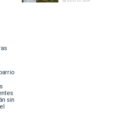
JULIO 23, 2026
ras
barrio
s
entes
án sin
el